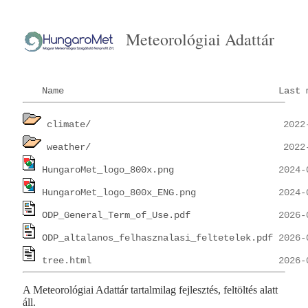
Meteorológiai Adattár
Name
Last 
climate/
weather/
HungaroMet_logo_800x.png
HungaroMet_logo_800x_ENG.png
ODP_General_Term_of_Use.pdf
ODP_altalanos_felhasznalasi_feltetelek.pdf
tree.html
A Meteorológiai Adattár tartalmilag fejlesztés, feltöltés alatt
áll.