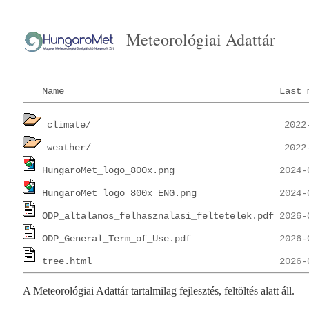
Meteorológiai Adattár
Name
Last 
climate/
weather/
HungaroMet_logo_800x.png
HungaroMet_logo_800x_ENG.png
ODP_altalanos_felhasznalasi_feltetelek.pdf
ODP_General_Term_of_Use.pdf
tree.html
A Meteorológiai Adattár tartalmilag fejlesztés, feltöltés alatt áll.