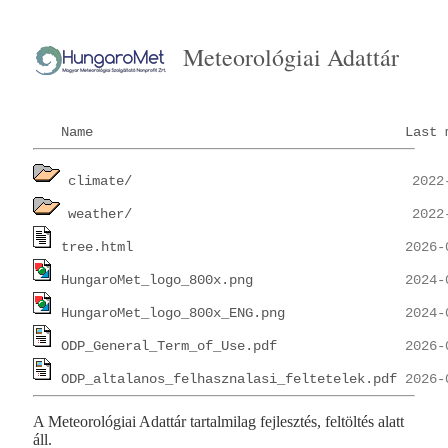
Meteorológiai Adattár
Name
Last 
climate/
weather/
tree.html
HungaroMet_logo_800x.png
HungaroMet_logo_800x_ENG.png
ODP_General_Term_of_Use.pdf
ODP_altalanos_felhasznalasi_feltetelek.pdf
A Meteorológiai Adattár tartalmilag fejlesztés, feltöltés alatt
áll.