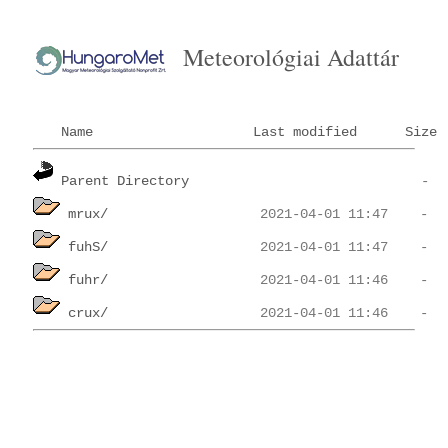
Meteorológiai Adattár
Name
Last modified
Size
Parent Directory
mrux/
fuhS/
fuhr/
crux/