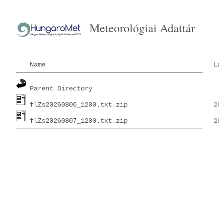
Meteorológiai Adattár
Name
L
Parent Directory
flZs20260806_1200.txt.zip
flZs20260807_1200.txt.zip