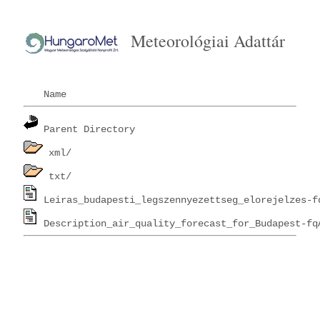
Meteorológiai Adattár
Name
Parent Directory
xml/
txt/
Leiras_budapesti_legszennyezettseg_elorejelzes-f
Description_air_quality_forecast_for_Budapest-fq