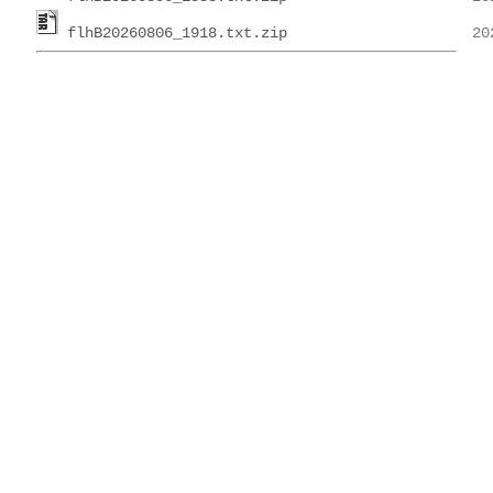
flhB20260806_1918.txt.zip