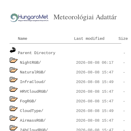
Meteorológiai Adattár
Name
Last modified
Size
Parent Directory
NightRGB/
NaturalRGB/
InfraCloud/
HRVCloudRGB/
FogRGB/
CloudType/
AirmassRGB/
24hCloudRGB/