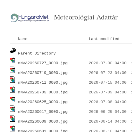
Meteorológiai Adattár
Name
Last modified
Parent Directory
mNvA20260727_0000.jpg
mNvA20260719_0000.jpg
mNvA20260711_0000.jpg
mNvA20260703_0000.jpg
mNvA20260625_0000.jpg
mNvA20260617_0000.jpg
mNvA20260609_0000.jpg
mNvA20260601_0000.jpg