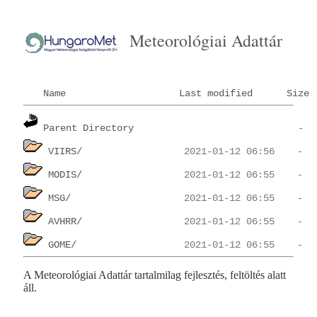
Meteorológiai Adattár
Name
Last modified
Size
Parent Directory
VIIRS/
MODIS/
MSG/
AVHRR/
GOME/
A Meteorológiai Adattár tartalmilag fejlesztés, feltöltés alatt
áll.