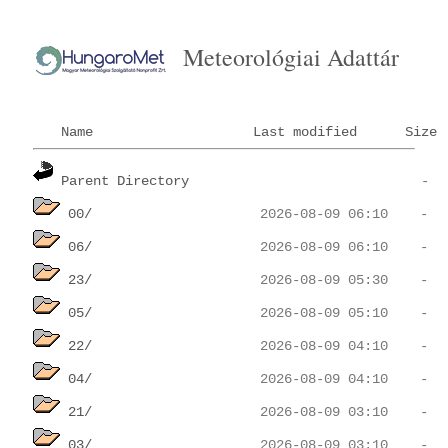
Meteorológiai Adattár
Name
Last modified
Size
Parent Directory
00/
06/
23/
05/
22/
04/
21/
03/