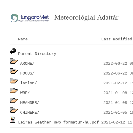
Meteorológiai Adattár
Name
Last modified
Parent Directory
AROME/
FOCUS/
latlon/
WRF/
MEANDER/
CHIMERE/
Leiras_weather_nwp_formatum-hu.pdf