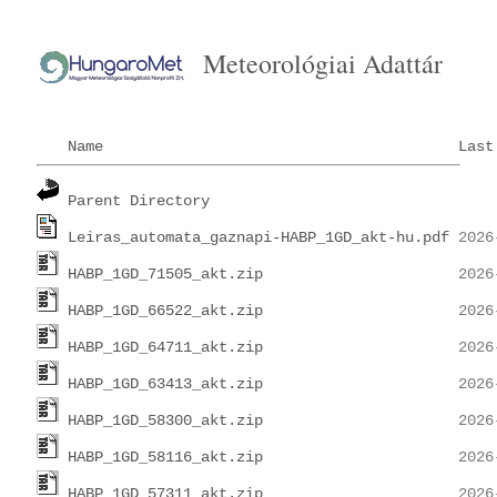
Meteorológiai Adattár
Name
Last
Parent Directory
Leiras_automata_gaznapi-HABP_1GD_akt-hu.pdf
HABP_1GD_71505_akt.zip
HABP_1GD_66522_akt.zip
HABP_1GD_64711_akt.zip
HABP_1GD_63413_akt.zip
HABP_1GD_58300_akt.zip
HABP_1GD_58116_akt.zip
HABP_1GD_57311_akt.zip