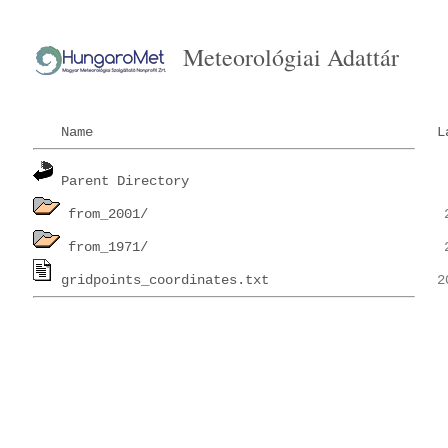
Meteorológiai Adattár
Name
L
Parent Directory
from_2001/
from_1971/
gridpoints_coordinates.txt